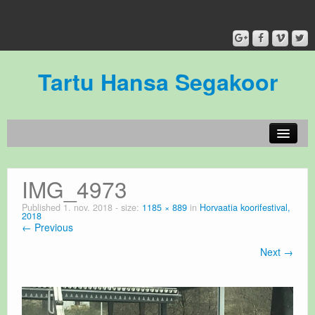
Tartu Hansa Segakoor
Koorist / About our choir
IMG_4973
Meie inimesed
Published
1. nov. 2018
- size:
1185 × 889
in
Horvaatia koorifestival,
2018
Galerii
← Previous
Kontakt
Next →
Meie toetajad/ Sponsors