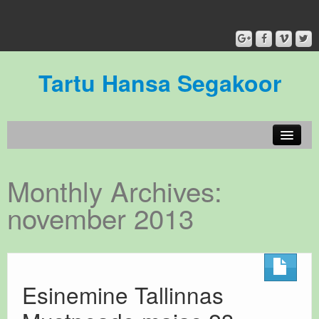
Tartu Hansa Segakoor
Koorist / About our choir
Monthly Archives:
Meie inimesed
november 2013
Galerii
Kontakt
Meie toetajad/ Sponsors
Esinemine Tallinnas