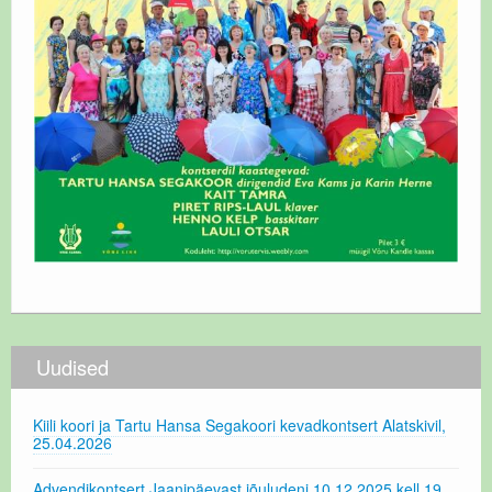
Uudised
Kiili koori ja Tartu Hansa Segakoori kevadkontsert Alatskivil,
25.04.2026
Advendikontsert Jaanipäevast jõuludeni 10.12.2025 kell 19