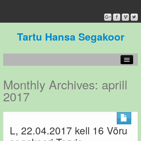
Tartu Hansa Segakoor
Koorist / About our choir
Monthly Archives:
aprill
Meie inimesed
2017
Galerii
Kontakt
Meie toetajad/ Sponsors
L, 22.04.2017 kell 16 Võru