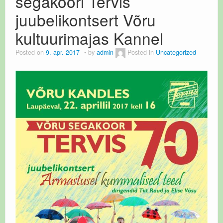
segakoori Tervis
juubelikontsert Võru
kultuurimajas Kannel
Posted on
9. apr. 2017
by
admin
Posted in
Uncategorized